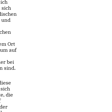
ich
 sich
dischen
t und
schen
nem Ort
aum auf
er bei
n sind.
diese
 sich
e, die
f
 der