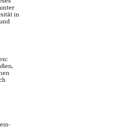
ieses
 unter
ität in
 und
en:
aßen,
nnen
ch
ein-