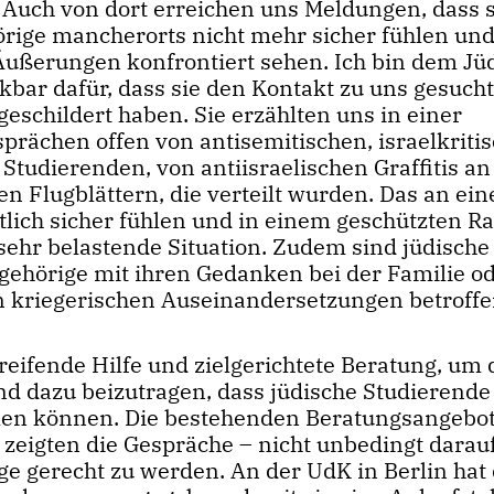
Auch von dort erreichen uns Meldungen, dass s
rige mancherorts nicht mehr sicher fühlen und
 Äußerungen konfrontiert sehen. Ich bin dem Jü
ar dafür, dass sie den Kontakt zu uns gesuch
eschildert haben. Sie erzählten uns in einer
prächen offen von antisemitischen, israelkriti
udierenden, von antiisraelischen Graffitis an
 Flugblättern, die verteilt wurden. Das an ei
lich sicher fühlen und in einem geschützten R
 sehr belastende Situation. Zudem sind jüdische
ehörige mit ihren Gedanken bei der Familie od
en kriegerischen Auseinandersetzungen betroffe
eifende Hilfe und zielgerichtete Beratung, um 
d dazu beizutragen, dass jüdische Studierende
len können. Die bestehenden Beratungsangebot
 zeigten die Gespräche – nicht unbedingt darau
e gerecht zu werden. An der UdK in Berlin hat