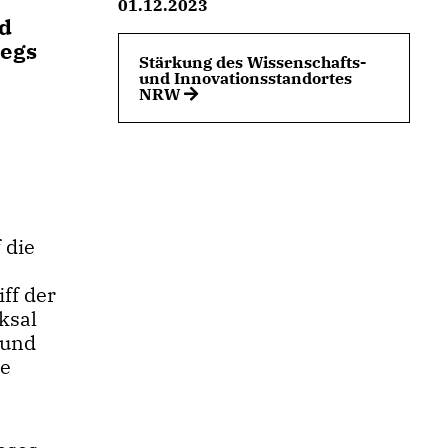
01.12.2023
nd
iegs
Stärkung des Wissenschafts-
und Innovationsstandortes
NRW
 die
n
ff der
ksal
 und
te