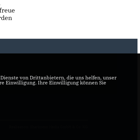
n
freue
rden
ienste von Drittanbietern, die uns helfen, unser
 Einwilligung. Ihre Einwilligung können Sie
Realisation: Sharkness Media GmbH & Co. KG