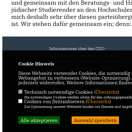
und gemeinsam mit den Beratungs- und Hil
jüdischer Studierender an den Hochschulen
mich deshalb sehr über diesen parteiüberg
ist. Wir stehen dafür gemeinsam ein; denn: 
Informationen über den CDU-
Landtagsabgeordneten Raphael Tigges für 
Wahlkreis 95 - Gütersloh II, Gütersloh,
Cookie Hinweis
Harsewinkel, Herzenbrock-Clarholz
Diese Webseite verwendet Cookies, die notwendig s
Webangebot zu verbessern (Website-Optmierung). F
jederzeit widerrufen. Weitere Informationen finde
Technisch notwendige Cookies (
Übersicht
)
IMPRESSUM
DATENSCHUTZ
Die notwendigen Cookies werden allein für den ordnungsgemäße
Cookies von Drittanbietern (
Übersicht
)
KONTAKT
Zur Optimierung unserer Webseite binden wir Dienste und Angebo
Alle akzeptieren
@2026 Raphael Tigges MdL
Auswahl speichern
Alle Rechte vorbehalten.