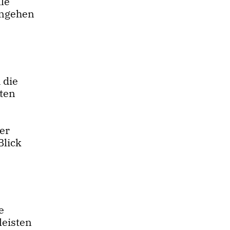
le
 angehen
 die
ten
er
Blick
e
leisten