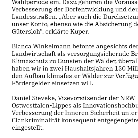
Wahlperiode ein. Dazu gehören die Vorauss
Verbesserung der Dorfentwicklung und deut
Landesstraßen. „Aber auch die Durchsetzung
unser Konto, ebenso wie die Absicherung d
Gütersloh“, erklärte Kuper.
Bianca Winkelmann betonte angesichts der
Landwirtschaft als versorgungsichernde Br
Klimaschutz zu Gunsten der Wälder, übera
haben wir in zwei Haushaltsjahren 130 Mil
den Aufbau klimafester Wälder zur Verfügun
Fördergelder einsetzen will.
Daniel Sieveke, Vizevorsitzender der NRW-
Ostwestfalen-Lippes als Innovationshochbu
Verbesserung der Inneren Sicherheit unter 
Clankriminalität konsequent entgegengetre
eingestellt.