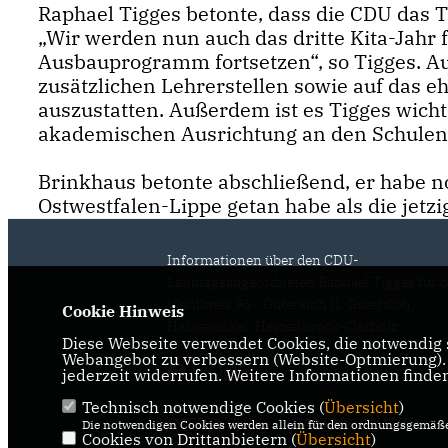
Raphael Tigges betonte, dass die CDU das 
Wir werden nun auch das dritte Kita-Jahr f
Ausbauprogramm fortsetzen“, so Tigges. A
zusätzlichen Lehrerstellen sowie auf das eh
auszustatten. Außerdem ist es Tigges wich
akademischen Ausrichtung an den Schulen
Brinkhaus betonte abschließend, er habe no
Ostwestfalen-Lippe getan habe als die jetzi
Informationen über den CDU-
Landtagsabgeordneten Raphael Tigges für 
Wahlkreis 95 - Gütersloh II, Gütersloh,
Cookie Hinweis
Harsewinkel, Herzenbrock-Clarholz
Diese Webseite verwendet Cookies, die notwendig s
Webangebot zu verbessern (Website-Optmierung). F
jederzeit widerrufen. Weitere Informationen finde
Technisch notwendige Cookies (
Übersicht
)
IMPRESSUM
DATENSCHUTZ
Die notwendigen Cookies werden allein für den ordnungsgemäße
Cookies von Drittanbietern (
Übersicht
)
KONTAKT