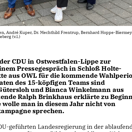
sen, André Kuper, Dr. Mechthild Frentrup, Bernhard Hoppe-Biermey
berg (v.l.)
der CDU in Ostwestfalen-Lippe zur
inem Pressegespräch in Schloß Holte-
te aus OWL für die kommende Wahlperi
daten des 15-köpfigen Teams sind
Gütersloh und Bianca Winkelmann aus
ende Ralph Brinkhaus erklärte zu Beginn
e wolle man in diesem Jahr nicht von
kampagne sprechen.
CDU-geführten Landesregierung in der ablaufen