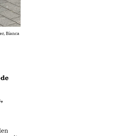
er, Bianca
ode
,
den