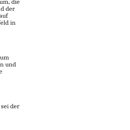
um, die
nd der
auf
eld in
arum
en und
e
sei der