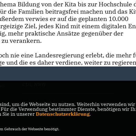
Thema Bildung von der Kita bis zur Hochschule 
ür die Familien beitragsfrei machen und das Ki
ußerdem verwies er auf die geplanten 10.000
rgeizige Ziel, jedes Kind mit einem digitalen E
tig, mehr praktische Ansätze gegenüber der
 zu verankern.
ch nie eine Landesregierung erlebt, die mehr f
ge und die es daher verdiene, weiter zu regieren
CDU NRW
den
CDU Deutschlands
ind, um die Webseite zu nutzen. Weiterhin verwenden wir D
ür die Verwendung bestimmter Dienste, benötigen wir Ihre
n Sie in unserer
Datenschutzerklärung
.
n Gebrauch der Webseite benötigt.