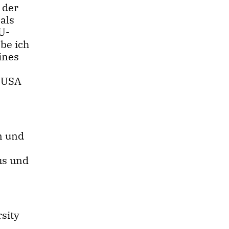
 der
als
U-
be ich
ines
W-USA
n und
us und
sity