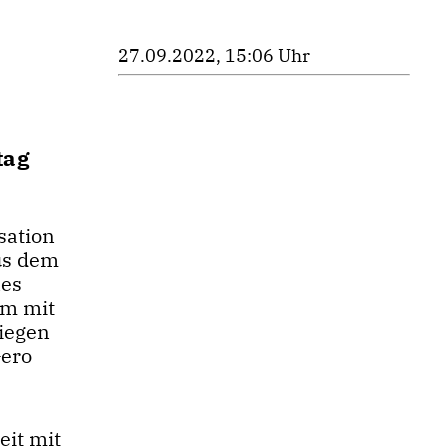
27.09.2022, 15:06 Uhr
tag
sation
us dem
nes
am mit
Siegen
Gero
eit mit