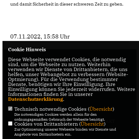
und damit Sicherheit in dieser schweren Zeit zu geben.
07.11.2022, 15:58 Uhr
Cookie Hinweis
Diese Webseite verwendet Cookies, die notwendig
Informationen über den CDU-
sind, um die Webseite zu nutzen. Weiterhin
Landtagsabgeordneten Raphael Tigges für den
verwenden wir Dienste von Drittanbietern, die uns
helfen, unser Webangebot zu verbessern (Website-
Wahlkreis 95 - Gütersloh II, Gütersloh,
Optmierung). Für die Verwendung bestimmter
Harsewinkel, Herzenbrock-Clarholz
Dienste, benötigen wir Ihre Einwilligung. Ihre
Einwilligung können Sie jederzeit widerrufen. Weitere
Informationen finden Sie in unserer
Datenschutzerklärung
.
Technisch notwendige Cookies (
Übersicht
)
Die notwendigen Cookies werden allein für den
ordnungsgemäßen Gebrauch der Webseite benötigt.
IMPRESSUM
DATENSCHUTZ
KONTAKT
Cookies von Drittanbietern (
Übersicht
)
Zur Optimierung unserer Webseite binden wir Dienste und
CDU NRW
Angebote von Drittanbietern ein.