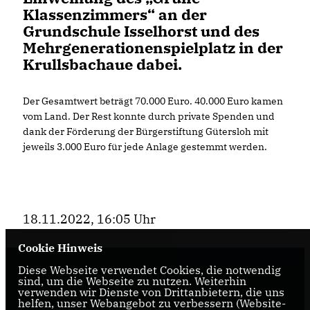
Klassenzimmers“ an der
Grundschule Isselhorst und des
Mehrgenerationenspielplatz in der
Krullsbachaue dabei.
Der Gesamtwert beträgt 70.000 Euro. 40.000 Euro kamen
vom Land. Der Rest konnte durch private Spenden und
dank der Förderung der Bürgerstiftung Gütersloh mit
jeweils 3.000 Euro für jede Anlage gestemmt werden.
18.11.2022, 16:05 Uhr
Cookie Hinweis
Diese Webseite verwendet Cookies, die notwendig
Informationen über den CDU-
sind, um die Webseite zu nutzen. Weiterhin
Landtagsabgeordneten Raphael Tigges für den
verwenden wir Dienste von Drittanbietern, die uns
helfen, unser Webangebot zu verbessern (Website-
Wahlkreis 95 - Gütersloh II, Gütersloh,