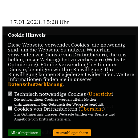
17.01.2023, 15:28 Uhr
Cookie Hinweis
Diese Webseite verwendet Cookies, die notwendig
Informationen über den CDU-
sind, um die Webseite zu nutzen. Weiterhin
Landtagsabgeordneten Raphael Tigges für den
verwenden wir Dienste von Drittanbietern, die uns
helfen, unser Webangebot zu verbessern (Website-
Wahlkreis 95 - Gütersloh II, Gütersloh,
Optmierung). Für die Verwendung bestimmter
Harsewinkel, Herzenbrock-Clarholz
Dienste, benötigen wir Ihre Einwilligung. Ihre
Einwilligung können Sie jederzeit widerrufen. Weitere
Informationen finden Sie in unserer
Datenschutzerklärung
.
Technisch notwendige Cookies (
Übersicht
)
Die notwendigen Cookies werden allein für den
ordnungsgemäßen Gebrauch der Webseite benötigt.
IMPRESSUM
DATENSCHUTZ
KONTAKT
Cookies von Drittanbietern (
Übersicht
)
Zur Optimierung unserer Webseite binden wir Dienste und
CDU NRW
Angebote von Drittanbietern ein.
CDU Deutschlands
Alle akzeptieren
Auswahl speichern