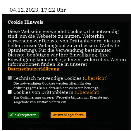
04.12.2023, 17:22 Uhr
Cookie Hinweis
Diese Webseite verwendet Cookies, die notwendig
Informationen über den CDU-
sind, um die Webseite zu nutzen. Weiterhin
Landtagsabgeordneten Raphael Tigges für den
verwenden wir Dienste von Drittanbietern, die uns
helfen, unser Webangebot zu verbessern (Website-
Wahlkreis 95 - Gütersloh II, Gütersloh,
Optmierung). Für die Verwendung bestimmter
Harsewinkel, Herzenbrock-Clarholz
Dienste, benötigen wir Ihre Einwilligung. Ihre
Einwilligung können Sie jederzeit widerrufen. Weitere
Informationen finden Sie in unserer
Datenschutzerklärung
.
Technisch notwendige Cookies (
Übersicht
)
Die notwendigen Cookies werden allein für den
ordnungsgemäßen Gebrauch der Webseite benötigt.
IMPRESSUM
DATENSCHUTZ
KONTAKT
Cookies von Drittanbietern (
Übersicht
)
Zur Optimierung unserer Webseite binden wir Dienste und
CDU NRW
Angebote von Drittanbietern ein.
CDU Deutschlands
Alle akzeptieren
Auswahl speichern
@2026 Raphael Tigges MdL
Realisation: Sharkness Media
Alle Rechte vorbehalten.
GmbH & Co. KG